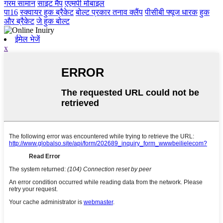
गरम सामान
साइट मैप
एएमपी मोबाइल
पा16
स्क्वायर हुक ब्रैकेट
बोल्ट प्रकार तनाव क्लैंप
पीसीबी फ्यूज धारक
हुक
और ब्रैकेट
जे हुक बोल्ट
ईमेल भेजें
x