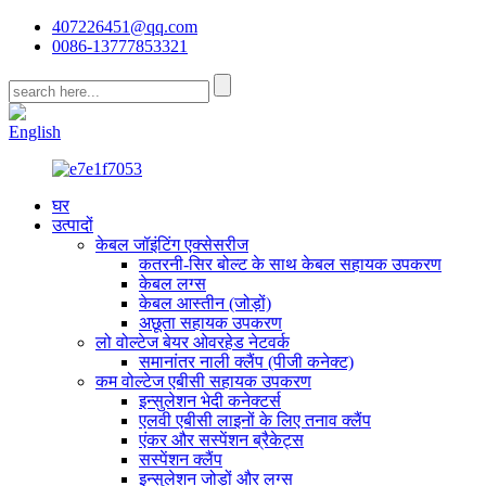
407226451@qq.com
0086-13777853321
CN
English
घर
उत्पादों
केबल जॉइंटिंग एक्सेसरीज
कतरनी-सिर बोल्ट के साथ केबल सहायक उपकरण
केबल लग्स
केबल आस्तीन (जोड़ों)
अछूता सहायक उपकरण
लो वोल्टेज बेयर ओवरहेड नेटवर्क
समानांतर नाली क्लैंप (पीजी कनेक्ट)
कम वोल्टेज एबीसी सहायक उपकरण
इन्सुलेशन भेदी कनेक्टर्स
एलवी एबीसी लाइनों के लिए तनाव क्लैंप
एंकर और सस्पेंशन ब्रैकेट्स
सस्पेंशन क्लैंप
इन्सुलेशन जोड़ों और लग्स